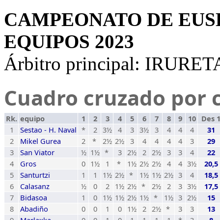
CAMPEONATO DE EUSK
EQUIPOS 2023
Árbitro principal: IRUR
Cuadro cruzado por c
Rk.
equipo
1
2
3
4
5
6
7
8
9
10
Des 
1
Sestao - H. Naval
*
2
3½
4
3
3½
3
4
4
4
31
2
Mikel Gurea
2
*
2½
2½
3
4
4
4
4
3
29
3
San Viator
½
1½
*
3
2½
2
2½
3
3
4
22
4
Gros
0
1½
1
*
1½
2½
2½
4
4
3½
20,5
5
Santurtzi
1
1
1½
2½
*
1½
1½
2½
3
4
18,5
6
Calasanz
½
0
2
1½
2½
*
2½
2
3
3½
17,5
7
Bidasoa
1
0
1½
1½
2½
1½
*
1½
3
2½
15
8
Abadiño
0
0
1
0
1½
2
2½
*
3
3
13