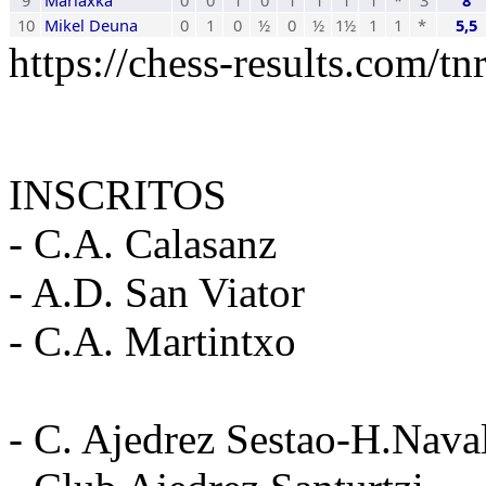
9
Marlaxka
0
0
1
0
1
1
1
1
*
3
8
10
Mikel Deuna
0
1
0
½
0
½
1½
1
1
*
5,5
https://chess-results.com/
INSCRITOS
- C.A. Calasanz
- A.D. San Viator
- C.A. Martintxo
- C. Ajedrez Sestao-H.Nava