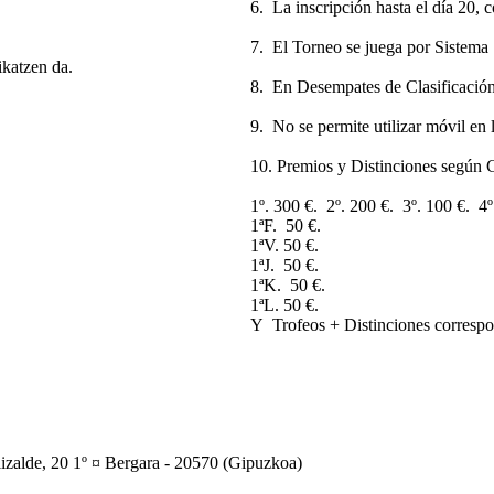
6. La inscripción hasta el día 20, c
7. El Torneo se juega por Sistema 
ikatzen da.
8. En Desempates de Clasificación 
9. No se permite utilizar móvil en 
10. Premios y Distinciones según C
1º. 300 €. 2º. 200 €. 3º. 100 €.
1ªF. 50 €.
1ªV. 50 €.
1ªJ. 50 €.
1ªK. 50 €.
1ªL. 50 €.
Y Trofeos + Distinciones correspo
zalde, 20 1º ¤ Bergara - 20570 (Gipuzkoa)