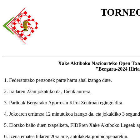
TORNEO
Xake Aktiboko Nazioarteko Open Txa
"Bergara-2024 Hiria
1. Federatutako pertsonek parte hartu ahal izango dute.
2. Irailaren 22an jokatuko da, 16etik aurrera.
3. Partidak Bergarako Agorrosin Kirol Zentroan egingo dira.
4. Jokoaren erritmoa 12 minutukoa izango da, eta jokaldiko 3 segund
5. Elorako balio duen txapelketa, FIDEren Xake Aktiboko Legeak ap
6. Izena ematea hilaren 20ra arte, antolaketa-gonbidapenarekin.